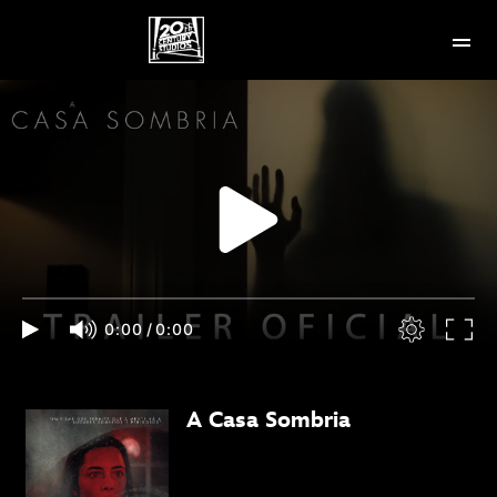
0:00
/
0:00
A Casa Sombria