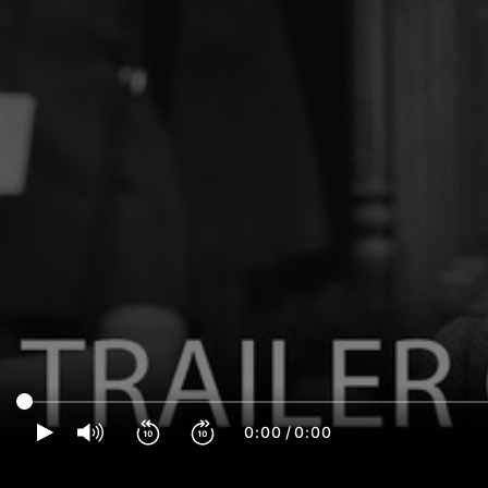
0:00
/
0:00