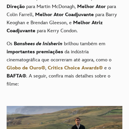
Direção
para Martin McDonagh,
Melhor Ator
para
Colin Farrell,
Melhor Ator Coadjuvante
para Barry
Keoghan e Brendan Gleeson, e
Melhor Atriz
Coadjuvante
para Kerry Condon.
Os
B
anshees de Inisherin
brilhou também em
importantes premiações
da indústria
cinematográfica que ocorreram até agora, como o
Globo de Ouro®
,
Critics Choice Awards®
e o
BAFTA®
. A seguir, confira mais detalhes sobre o
filme: