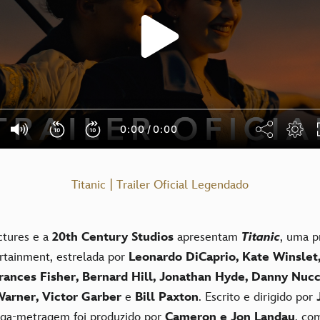
Titanic | Trailer Oficial Legendado
ctures e a
20th Century Studios
apresentam
Titanic
, uma p
rtainment, estrelada por
Leonardo DiCaprio, Kate Winslet,
rances Fisher, Bernard Hill, Jonathan Hyde, Danny Nucci
Warner, Victor Garber
e
Bill Paxton
. Escrito e dirigido por
onga-metragem foi produzido por
Cameron e Jon Landau
, c