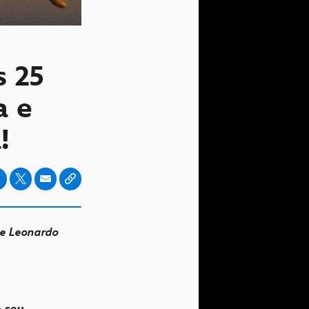
s 25
a e
!
 e Leonardo
e seu