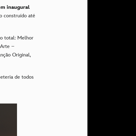
em inaugural
o construído até
no total: Melhor
 Arte –
nção Original,
heteria de todos