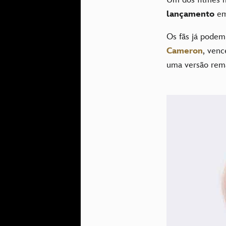
lançamento
em
Os fãs já podem
Cameron
, ven
uma versão rema