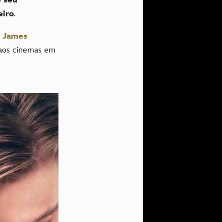
eiro
.
e
James
 aos cinemas em