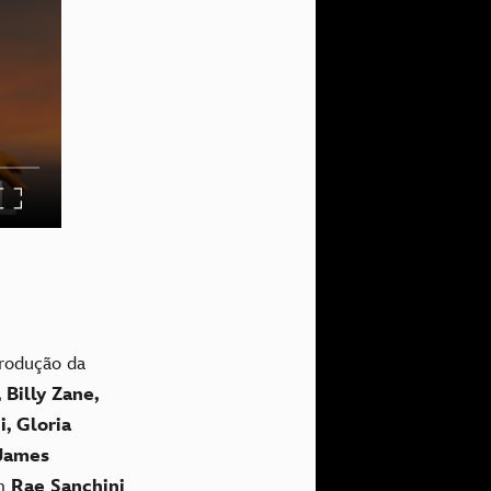
rodução da
 Billy Zane,
, Gloria
James
om
Rae Sanchini