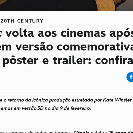
20TH CENTURY
c
volta aos cinemas apó
em versão comemorativ
pôster e trailer: confira
e o retorno da icônica produção estrelada por Kate Winslet
nemas em versão 3D no dia 9 de fevereiro.
mais famosos de todos os tempos,
Titanic
celebra
25 anos d