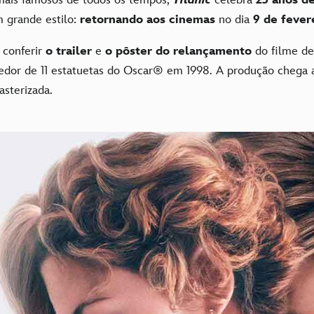
 grande estilo:
retornando aos cinemas
no dia
9 de fever
 conferir
o trailer
e
o pôster do relançamento
do filme d
cedor de 11 estatuetas do Oscar® em 1998. A produção chega
sterizada.