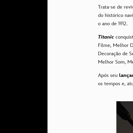
Trata-se de rev
do histórico nav
o ano de 1912.
Titanic
conquis
Filme, Melhor D
Decoração de Se
Melhor Som, Mel
Após seu
lança
os tempos e, at